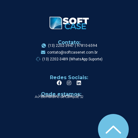
Contato:
(13) 2202-3947 | 97810-6594
contato@softcasenet.com.br
(13) 2202-3489 (WhatsApp Suporte)
Redes Sociais:
Onde estamos:
Vila Belmiro - Santos - SP
Av. Bernardino de Campos, 32